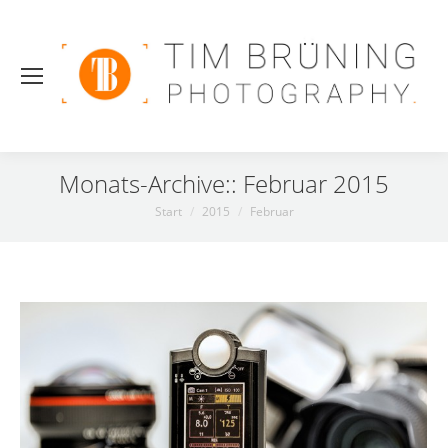
Monats-Archive::
Februar 2015
Sie befinden sich hier:
Start
2015
Februar